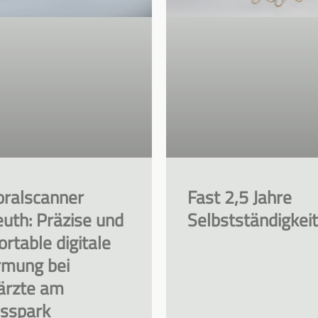
oralscanner
Fast 2,5 Jahre
uth: Präzise und
Selbstständigkeit
rtable digitale
rmung bei
ärzte am
osspark